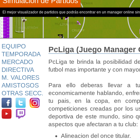
Simulación de Partidos
El mejor visualizador de partidos que podrás encontrar en un manager online sin
EQUIPO
PcLiga (Juego Manager O
TEMPORADA
PcLiga te brinda la posibilidad d
MERCADO
futbol mas importante y con mayore
DIRECTIVA
M. VALORES
Para ello deberas llevar a 
AMISTOSOS
economicamente hablando, enfrent
OTRAS SECC.
tu pais, en la copa, en compe
competiciones creadas por los usu
deportiva de este mundo, sino 
aspectos que afectaran a tu club:
Alineacion del once titular.