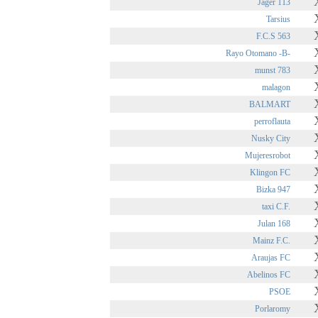
Jager 113
Tarsius
F.C.S 563
Rayo Otomano -B-
munst 783
malagon
BALMART
perroflauta
Nusky City
Mujeresrobot
Klingon FC
Bizka 947
taxi C.F.
Julan 168
Mainz F.C.
Araujas FC
Abelinos FC
PSOE
Porlaromy