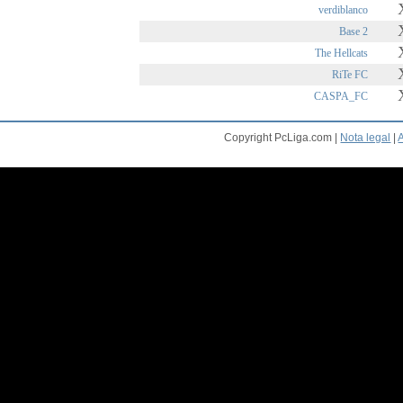
verdiblanco
Base 2
The Hellcats
RiTe FC
CASPA_FC
Copyright PcLiga.com |
Nota legal
|