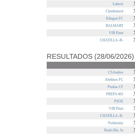
Lubeck
Clembuterol
Klingon FC
BALMART
VfB Pinet
CHATILLA -B-
RESULTADOS (28/06/2026)
CSAndres
Abelinos FC
Puskas CF
PREPA 463
PSOE
VfB Pinet
CHATILLA -B-
Porlaromy
Rodri.Ma. At