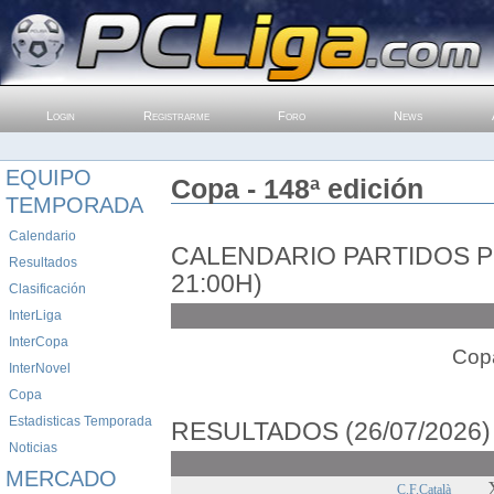
Login
Registrarme
Foro
News
EQUIPO
Copa - 148ª edición
TEMPORADA
Calendario
CALENDARIO PARTIDOS 
Resultados
21:00H)
Clasificación
InterLiga
InterCopa
Copa
InterNovel
Copa
Estadisticas Temporada
RESULTADOS (26/07/2026)
Noticias
MERCADO
C.F.Català