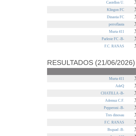
Castellon U.
Klingon FC
Dinastia FC
perroflauta
Murta 411
Parleste FC -B-
F.C. RANAS
RESULTADOS (21/06/2026)
Murta 411
AdeQ
CHATILLA -B-
Ademuz C.F.
Pepperoni -B-
Tres dinosau
F.C. RANAS
Bsquad -B-