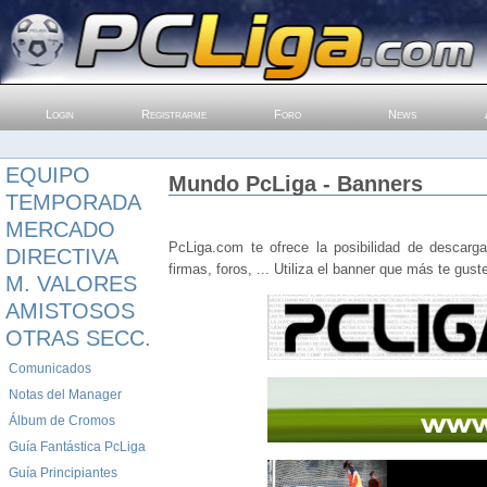
Login
Registrarme
Foro
News
EQUIPO
Mundo PcLiga - Banners
TEMPORADA
MERCADO
PcLiga.com te ofrece la posibilidad de descarg
DIRECTIVA
firmas, foros, ... Utiliza el banner que más te gust
M. VALORES
AMISTOSOS
OTRAS SECC.
Comunicados
Notas del Manager
Álbum de Cromos
Guía Fantástica PcLiga
Guía Principiantes