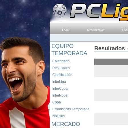
Login
Registrarme
For
EQUIPO
Resultados 
TEMPORADA
Calendario
Resultados
Clasificación
InterLiga
InterCopa
InterNovel
Copa
Estadisticas Temporada
Noticias
MERCADO