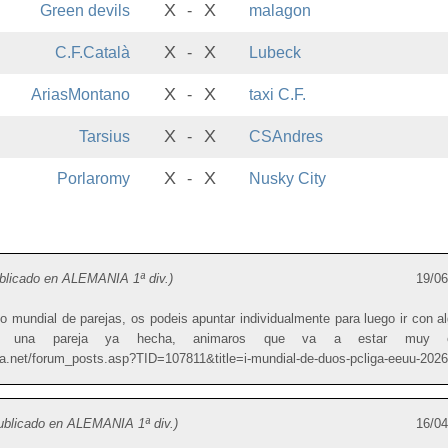
X
X
Green devils
-
malagon
X
X
C.F.Català
-
Lubeck
X
X
AriasMontano
-
taxi C.F.
X
X
Tarsius
-
CSAndres
X
X
Porlaromy
-
Nusky City
blicado en ALEMANIA 1ª div.)
19/06
o mundial de parejas, os podeis apuntar individualmente para luego ir con a
 una pareja ya hecha, animaros que va a estar muy ent
iga.net/forum_posts.asp?TID=107811&title=i-mundial-de-duos-pcliga-eeuu-2026
ublicado en ALEMANIA 1ª div.)
16/04