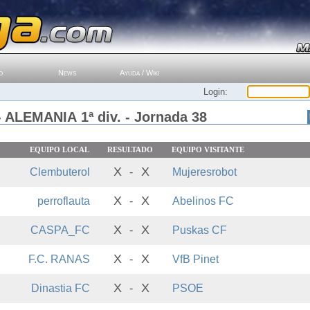
o
News
Ayuda / Wiki
Login:
- ALEMANIA 1ª div. - Jornada 38
EQUIPO LOCAL
RESULTADO
EQUIPO VISITANTE
X
X
Clembuterol
-
Mujeresrobot
X
X
perroflauta
-
Abelinos FC
X
X
CASPA_FC
-
Puskas CF
X
X
F.C. RANAS
-
VfB Pinet
X
X
Dinastia FC
-
PSOE