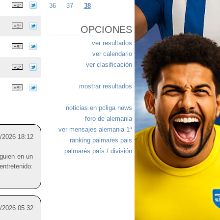
36
37
38
OPCIONES
ver resultados
ver calendario
ver clasificación
mostrar resultados
noticias en pcliga news
foro de alemania
ver mensajes alemania 1ª
/2026 18:12
ranking palmares pais
palmarés país / división
lguien en un
retenido:
/2026 05:32